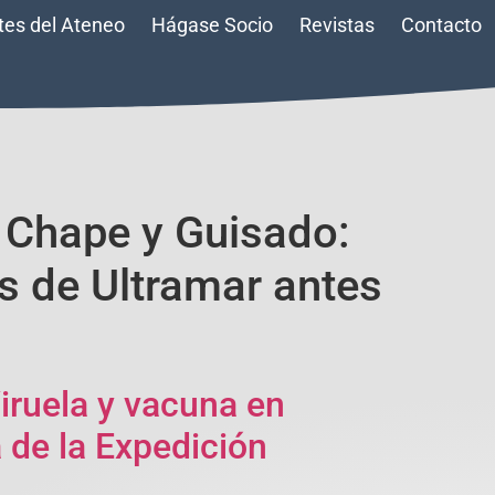
tes del Ateneo
Hágase Socio
Revistas
Contacto
a Chape y Guisado:
as de Ultramar antes
iruela y vacuna en
a de la Expedición