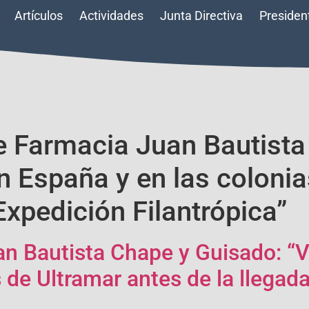
Artículos
Actividades
Junta Directiva
Presiden
de Farmacia Juan Bautist
n España y en las coloni
 Expedición Filantrópica”
an Bautista Chape y Guisado: “V
 de Ultramar antes de la llegad