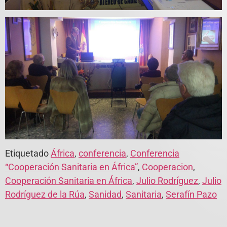
Etiquetado
África
,
conferencia
,
Conferencia
“Cooperación Sanitaria en África”
,
Cooperacion
,
Cooperación Sanitaria en África
,
Julio Rodríguez
,
Julio
Rodríguez de la Rúa
,
Sanidad
,
Sanitaria
,
Serafín Pazo